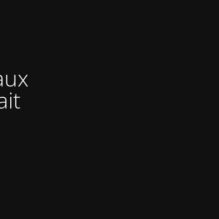
aux
ait