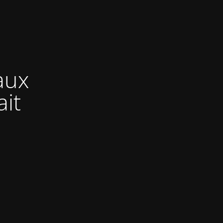
aux
ait